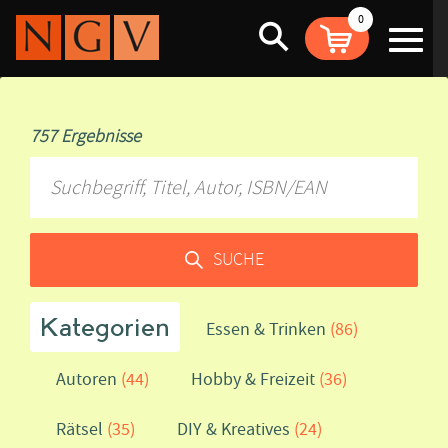
0
Suche
757 Ergebnisse
SUCHE
Kategorien
Essen & Trinken
(86)
Autoren
(44)
Hobby & Freizeit
(36)
Rätsel
(35)
DIY & Kreatives
(24)