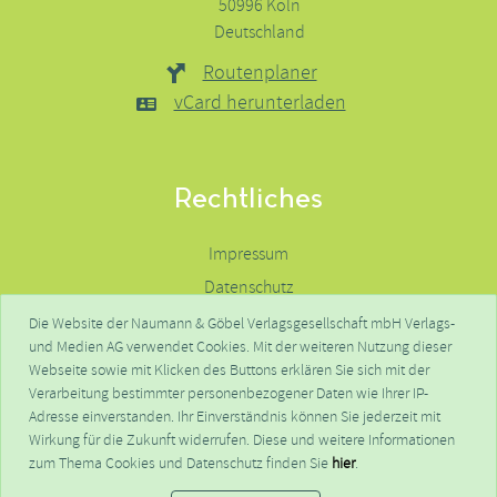
50996 Köln
Deutschland
Routenplaner
vCard herunterladen
Rechtliches
Impressum
Datenschutz
Haftungsausschluss
Die Website der Naumann & Göbel Verlagsgesellschaft mbH Verlags-
und Medien AG verwendet Cookies. Mit der weiteren Nutzung dieser
Kontakte
Webseite sowie mit Klicken des Buttons erklären Sie sich mit der
FAQ
Verarbeitung bestimmter personenbezogener Daten wie Ihrer IP-
Adresse einverstanden. Ihr Einverständnis können Sie jederzeit mit
Wirkung für die Zukunft widerrufen. Diese und weitere Informationen
© NGV - Naumann & Göbel Verlagsgesellschaft mbH - 2026
zum Thema Cookies und Datenschutz finden Sie
hier
.