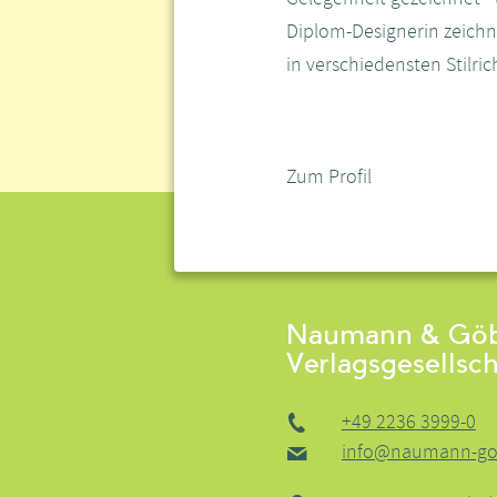
Diplom-Designerin zeichne
in verschiedensten Stilri
Zum Profil
Naumann & Göb
Verlagsgesellsc
+49 2236 3999-0
info@naumann-go