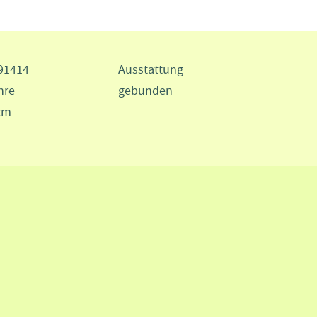
91414
Ausstattung
hre
gebunden
 cm