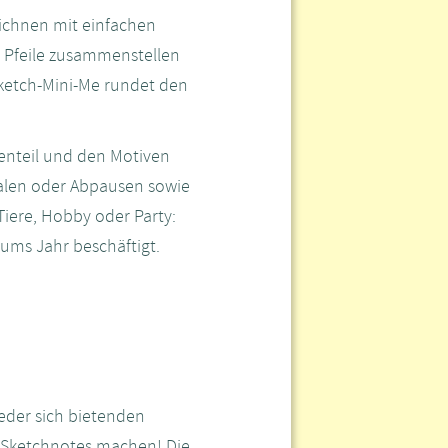
eichnen mit einfachen
 Pfeile zusammenstellen
Sketch-Mini-Me rundet den
enteil und den Motiven
alen oder Abpausen sowie
Tiere, Hobby oder Party:
 ums Jahr beschäftigt.
jeder sich bietenden
ß Sketchnotes machen! Die