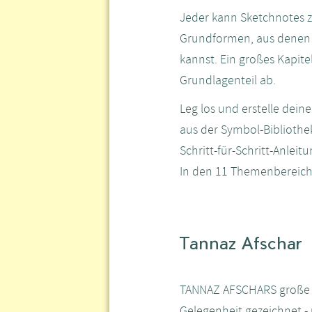
Jeder kann Sketchnotes ze
Grundformen, aus denen 
kannst. Ein großes Kapit
Grundlagenteil ab.
Leg los und erstelle dei
aus der Symbol-Biblioth
Schritt-für-Schritt-Anlei
In den 11 Themenbereichen
Tannaz Afschar
TANNAZ AFSCHARS große Lei
Gelegenheit gezeichnet -