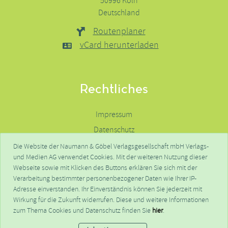
50996 Köln
Deutschland
Routenplaner
vCard herunterladen
Rechtliches
Impressum
Datenschutz
Haftungsausschluss
Die Website der Naumann & Göbel Verlagsgesellschaft mbH Verlags-
und Medien AG verwendet Cookies. Mit der weiteren Nutzung dieser
Kontakte
Webseite sowie mit Klicken des Buttons erklären Sie sich mit der
FAQ
Verarbeitung bestimmter personenbezogener Daten wie Ihrer IP-
Adresse einverstanden. Ihr Einverständnis können Sie jederzeit mit
Wirkung für die Zukunft widerrufen. Diese und weitere Informationen
© NGV - Naumann & Göbel Verlagsgesellschaft mbH - 2026
zum Thema Cookies und Datenschutz finden Sie
hier
.