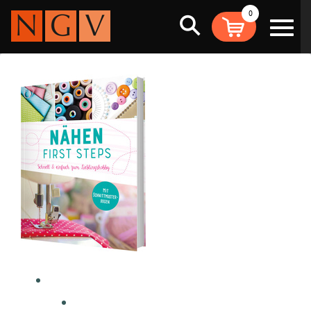
0
Suche