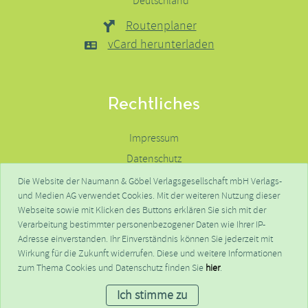
Deutschland
Routenplaner
vCard herunterladen
Rechtliches
Impressum
Datenschutz
Haftungsausschluss
Die Website der Naumann & Göbel Verlagsgesellschaft mbH Verlags-
und Medien AG verwendet Cookies. Mit der weiteren Nutzung dieser
Kontakte
Webseite sowie mit Klicken des Buttons erklären Sie sich mit der
FAQ
Verarbeitung bestimmter personenbezogener Daten wie Ihrer IP-
Adresse einverstanden. Ihr Einverständnis können Sie jederzeit mit
Wirkung für die Zukunft widerrufen. Diese und weitere Informationen
© NGV - Naumann & Göbel Verlagsgesellschaft mbH - 2026
zum Thema Cookies und Datenschutz finden Sie
hier
.