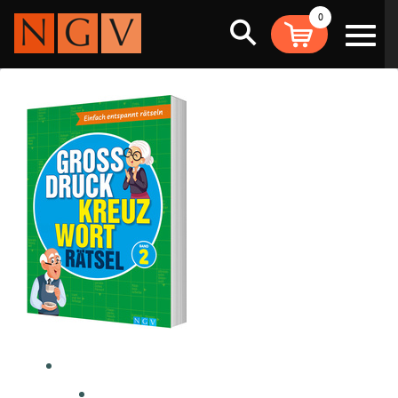
0
Suche