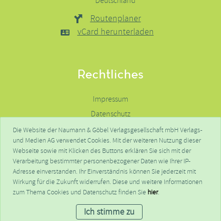
Deutschland
Routenplaner
vCard herunterladen
Rechtliches
Impressum
Datenschutz
Haftungsausschluss
Die Website der Naumann & Göbel Verlagsgesellschaft mbH Verlags-
und Medien AG verwendet Cookies. Mit der weiteren Nutzung dieser
Kontakte
Webseite sowie mit Klicken des Buttons erklären Sie sich mit der
FAQ
Verarbeitung bestimmter personenbezogener Daten wie Ihrer IP-
Adresse einverstanden. Ihr Einverständnis können Sie jederzeit mit
Wirkung für die Zukunft widerrufen. Diese und weitere Informationen
© NGV - Naumann & Göbel Verlagsgesellschaft mbH - 2026
zum Thema Cookies und Datenschutz finden Sie
hier
.