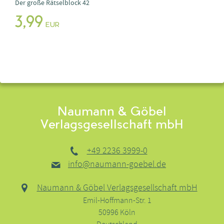
Der große Rätselblock 42
3,99
EUR
Naumann & Göbel
Verlagsgesellschaft mbH
+49 2236 3999-0
info@naumann-goebel.de
Naumann & Göbel Verlagsgesellschaft mbH
Emil-Hoffmann-Str. 1
50996 Köln