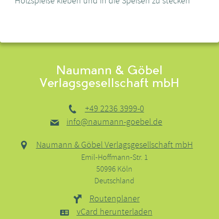
Holzspieße kleben und in die Speisen zu stecken
Naumann & Göbel
Verlagsgesellschaft mbH
+49 2236 3999-0
info@naumann-goebel.de
Naumann & Göbel Verlagsgesellschaft mbH
Emil-Hoffmann-Str. 1
50996 Köln
Deutschland
Routenplaner
vCard herunterladen